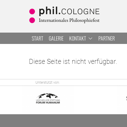
Zum Hauptbereich springen
Zur Navigation springen
Zur Suche springen
START
GALERIE
KONTAKT
PARTNER
Diese Seite ist nicht verfügbar.
Unterstützt von: