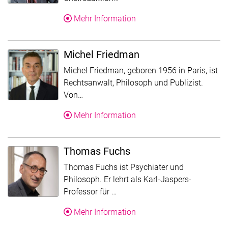
Über Joachim Frank
Mehr Information
Michel Friedman
Michel Friedman, geboren 1956 in Paris, ist
Rechtsanwalt, Philosoph und Publizist.
Der Text wurde für die Übersicht gekürz
Von…
Über Michel Friedman
Mehr Information
Thomas Fuchs
Thomas Fuchs ist Psychiater und
Philosoph. Er lehrt als Karl-Jaspers-
Der Text wurde für die Übersic
Professor für …
Über Thomas Fuchs
Mehr Information