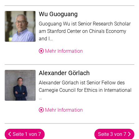
Wu Guoguang
Guoguang Wu ist Senior Research Scholar
am Stanford Center on China’s Economy
Der Text wurde für die Übersicht gekür
and I…
Über Wu Guoguang
Mehr Information
Alexander Görlach
Alexander Görlach ist Senior Fellow des
Carnegie Council for Ethics in International
Der Text wurde für die Übersicht gekürzt. F
…
Über Alexander Görlach
Mehr Information
Seite 1 von 7
Seite 3 von 7