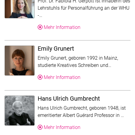
Prof. Dr. Fabiola H. Gerpott ist Inhaberin des
Lehrstuhls für Personalführung an der WHU
Der Text wurde für die Übersicht gekürzt. F
-…
Über Fabiola Gerpott
Mehr Information
Emily Grunert
Emily Grunert, geboren 1992 in Mainz,
Der Text wu
studierte Kreatives Schreiben und…
Über Emily Grunert
Mehr Information
Hans Ulrich Gumbrecht
Hans Ulrich Gumbrecht, geboren 1948, ist
Der T
emeritierter Albert Guérard Professor in …
Über Hans Ulrich Gumbre
Mehr Information