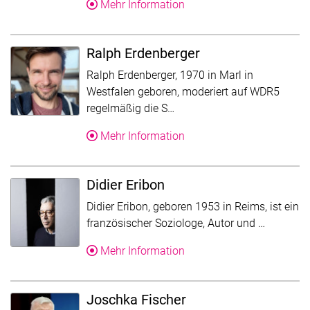
Über Wolfram Eilenberger
Mehr Information
Ralph Erdenberger
Ralph Erdenberger, 1970 in Marl in
Westfalen geboren, moderiert auf WDR5
Der Text wurde für die Über
regelmäßig die S…
Über Ralph Erdenberger
Mehr Information
Didier Eribon
Didier Eribon, geboren 1953 in Reims, ist ein
Der Text 
französischer Soziologe, Autor und …
Über Didier Eribon
Mehr Information
Joschka Fischer