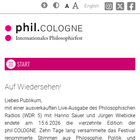
Inklusion & Barrierefreiheit
Kontrast
Schriftgröße: Klein
Schriftgröße: Groß
Change language to
phil.COLOGN
phil.C
ph
English
NAVIGATIONSMENÜ ÖFFNEN ODER SCHLIESSEN. AKTUELLE SEIT
START
Navigationsmenü öffnen oder schließen
Zum Hauptbereich springen
Zur Navigation springen
Zur Suche springen
Auf Wiedersehen!
Liebes Publikum,
mit einer ausverkauften Live-Ausgabe des Philosophischen
Radios (WDR 5) mit Hanno Sauer und Jürgen Wiebicke
endete am 15.6.2026 die vierzehnte Edition der
phil.COLOGNE. Zehn Tage lang versammelte das Festival
renommierte Stimmen aus Philosophie, Politik und