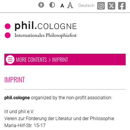
Inclusion
Contrast
Font size: small
Font size: big
Change language to
phil.COLOGN
phil.C
ph
Deutsch
OPEN OR CLOSE NAVIGATION MENU. CURRENT PAGE:
MORE CONTENTS
IMPRINT
Open or close navigation menu
Skip to main
Skip to navigation
Skip to search
IMPRINT
phil.cologne
organized by the non-profit association:
lit und phil e.V.
Verein zur Förderung der Literatur und der Philosophie
Maria-Hilf-Str. 15-17