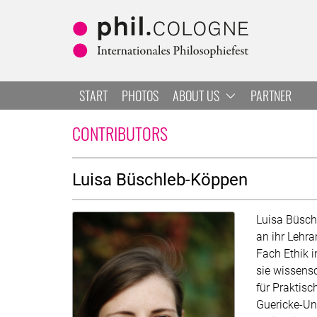
Skip to main
Skip to navigation
Skip to search
START
PHOTOS
ABOUT US
PARTNER
LUISA BÜSCHLEB-KÖPP
CONTRIBUTORS
About
Luisa Büschleb-Köppen
Luisa Büsch
an ihr Lehra
Fach Ethik i
sie wissensc
für Praktisc
Guericke-Uni