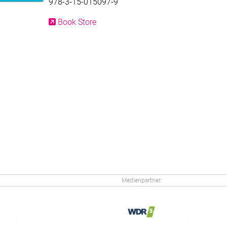
978-3-15-015097-9
Book Store
Medienpartner: