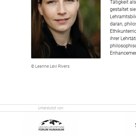
Tätigkeit al
gestaltet si
Lehramtsbil
daran, phil
Ethikunterr
ihrer Lehrtät
philosophis
Enhancemen
© Leanne Levi Rivers
Unterstützt von: