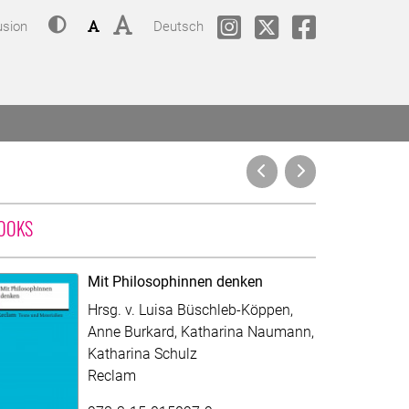
Contrast
Font size: small
Font size: big
Change language to
phil.COLOGNE @ Instagram
phil.COLOGNE @Twitt
phil.COLOGNE
usion
Deutsch
WITH CONTRIBUTION OF LUISA BÜSCHLEB-KÖPPEN
OOKS
Mit Philosophinnen denken
Hrsg. v. Luisa Büschleb-Köppen,
Anne Burkard, Katharina Naumann,
Katharina Schulz
Reclam