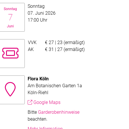
atum:
Sonntag
Sonntag
07. Juni 2026
7
17:00 Uhr
Juni
VVK
€ 27 | 23 (ermäßigt)
Preis an der Abendkasse
AK
€ 31 | 27 (ermäßigt)
Flora Köln
Am Botanischen Garten 1a
den ganzen Text zu lesen.
Köln-Riehl
ekürzt. Folgen Sie dem Mehr-Link um den ganzen Text zu lesen.
Google Maps
Bitte
Garderobenhinweise
beachten.
Mehr Information