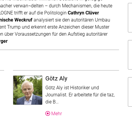
macher verwan¬delten – durch Mechanismen, die heute
D
OGNE trifft er auf die Politologin
Cathryn Clüver
nische Weckruf
analysiert sie den autoritären Umbau
ent Trump und erkennt erste Anzeichen dieser Muster
n über Voraussetzungen für den Aufstieg autoritärer
rger
Götz Aly
Götz Aly ist Historiker und
 wurde für die Übersicht gekürzt. Folgen Sie dem Mehr-Link um 
Journalist. Er arbeitete für die taz,
Der Text wurde für die Übersicht g
die B…
rook
Über Götz Aly
Mehr