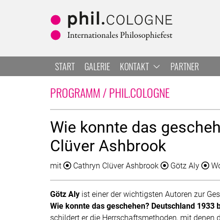
Zum Hauptbereich springen
Zur Navigation springen
Zur Suche springen
START
GALERIE
KONTAKT
PARTNER
LISTE ALLE
PROGRAMM / PHIL.COLOGNE
Wie konnte das gescheh
Clüver Ashbrook
mit
Cathryn Clüver Ashbrook
Götz Aly
Wo
Götz Aly
ist einer der wichtigsten Autoren zur G
Wie konnte das geschehen? Deutschland 1933 b
schildert er die Herrschaftsmethoden, mit denen