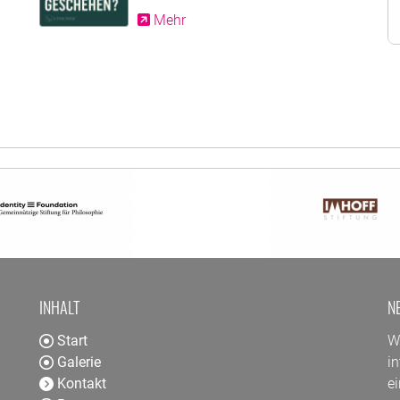
Mehr
INHALT
N
Start
W
Galerie
in
Kontakt
ei