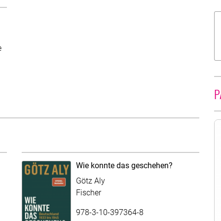
e
 Übersicht gekürzt. Folgen Sie dem Mehr-Link um den ganzen Tex
P
Wie konnte das geschehen?
Götz Aly
Fischer
978-3-10-397364-8