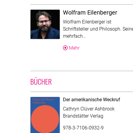
Wolfram Eilenberger
Wolfram Eilenberger ist
Schriftsteller und Philosoph. Sein
Der Text wurde für die
mehrfach…
Über Wolfram Eilenberger
Mehr
BÜCHER
Der amerikanische Weckruf
Cathryn Clüver Ashbrook
Brandstätter Verlag
978-3-7106-0932-9