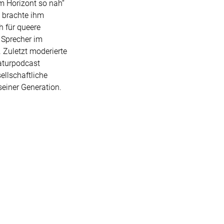
em Horizont so nah“
e brachte ihm
h für queere
e Sprecher im
Zuletzt moderierte
raturpodcast
ellschaftliche
einer Generation.