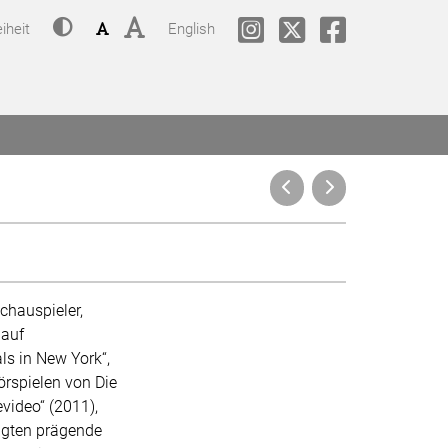
Kontrast
Schriftgröße: Klein
Schriftgröße: Groß
Change language to
phil.COLOGNE @ Instagram
phil.COLOGNE @Twitt
phil.COLOGNE
iheit
English
chauspieler,
 auf
ls in New York“,
örspielen von Die
evideo“ (2011),
lgten prägende