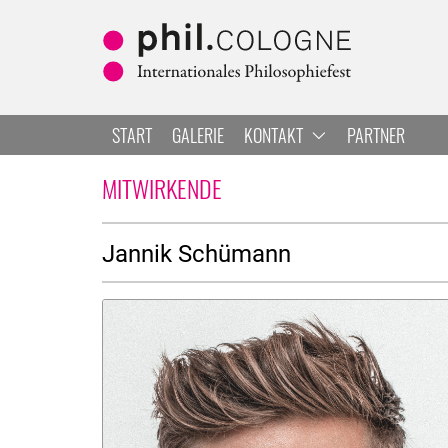
Zum Hauptbereich springen
Zur Navigation springen
Zur Suche springen
START
GALERIE
KONTAKT
PARTNER
JANNIK SCHÜMANN
MITWIRKENDE
Über
Jannik Schümann