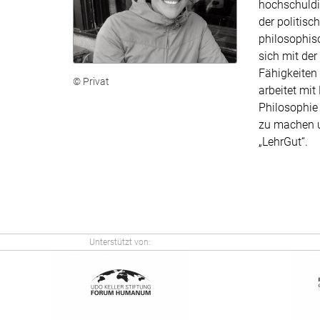
hochschuld
der politisc
philosophis
sich mit de
Fähigkeiten 
© Privat
arbeitet mit 
Philosophie 
zu machen u
„LehrGut“.
Unterstützt von: