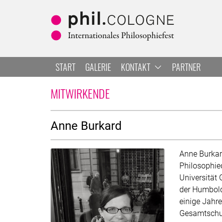
Zum Hauptbereich springen
Zur Navigation springen
Zur Suche springen
START
GALERIE
KONTAKT
PARTNER
ANNE BURKARD
MITWIRKENDE
Über
Anne Burkard
Anne Burkard
Philosophie
Universität 
der Humboldt
einige Jahre
Gesamtschul